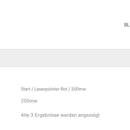
Nach
Zum
Beliebtheit
Inhalt
sortiert
springen
B
Start
/
Laserpointer Rot
/ 200mw
200mw
Alle 3 Ergebnisse werden angezeigt