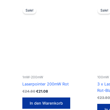
Ursprünglicher
Aktueller
Preis
Preis
Sale!
Sale!
war:
ist:
€24.80
€21.08.
1mW-200mW
100mW L
Laserpointer 200mW Rot
3 x La
Rot-Bl
€
24.80
€
21.08
€
23.8
In den Warenkorb
In