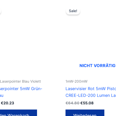
Ursprünglicher
Aktueller
Ursprünglicher
Aktueller
Preis
Preis
Preis
Preis
Sale!
war:
ist:
war:
ist:
€23.80
€20.23.
€64.80
€55.08.
NICHT VORRÄTIG
aserpointer Blau Violett
1mW-200mW
serpointer 5mW Grün-
Laservisier Rot 5mW Pisto
au
CREE-LED-200 Lumen L
0
€
20.23
€
64.80
€
55.08
 den Warenkorb
Weiterlesen