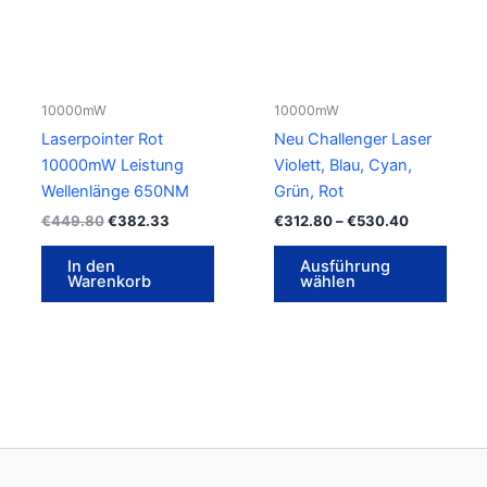
auf.
Die
Opti
könn
10000mW
10000mW
auf
Laserpointer Rot
Neu Challenger Laser
der
10000mW Leistung
Violett, Blau, Cyan,
Produ
Wellenlänge 650NM
Grün, Rot
gewä
€
449.80
€
382.33
€
312.80
–
€
530.40
werd
In den
Ausführung
Warenkorb
wählen