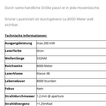
Durch seine handliche Größe passt er in jede Hosentasche.
Grüner Laserstrahl ist durchgehend ca.8000 Meter weit
sichtbar.
Technische Informationen:
Ausgangsleistung
max.200 mW
Laserfarbe
Grün
Wellenlänge
532NM
Reichweite
8000 Meter
Laserklasse
Klasse 3B
Lebensdauer
8000 Stunden
Fokus
Nein
Strahldurchmesser
1.2.mm @ aperture
Strahldivergenz
<1.25mRad