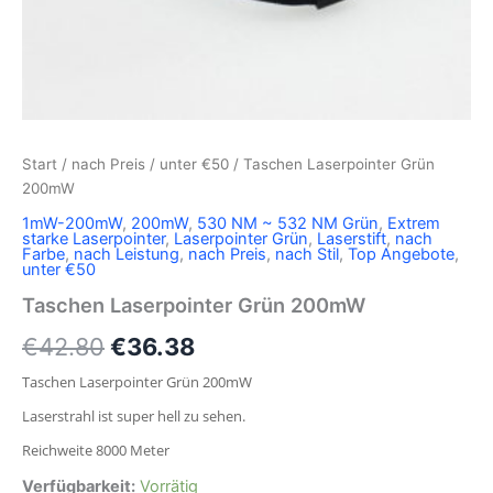
Start
/
nach Preis
/
unter €50
/ Taschen Laserpointer Grün
200mW
1mW-200mW
,
200mW
,
530 NM ~ 532 NM Grün
,
Extrem
starke Laserpointer
,
Laserpointer Grün
,
Laserstift
,
nach
Farbe
,
nach Leistung
,
nach Preis
,
nach Stil
,
Top Angebote
,
unter €50
Taschen Laserpointer Grün 200mW
€
42.80
€
36.38
Taschen Laserpointer Grün 200mW
Laserstrahl ist super hell zu sehen.
Reichweite 8000 Meter
Verfügbarkeit:
Vorrätig