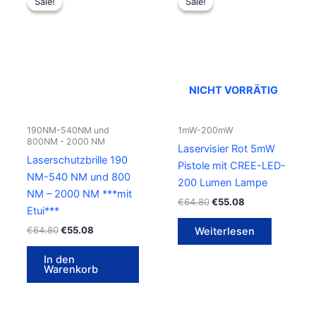
Sale!
Sale!
Sale!
Sale!
war:
ist:
war:
ist:
€64.80
€55.08.
€64.80
€55.08.
NICHT VORRÄTIG
190NM-540NM und
1mW-200mW
800NM - 2000 NM
Laservisier Rot 5mW
Laserschutzbrille 190
Pistole mit CREE-LED-
NM-540 NM und 800
200 Lumen Lampe
NM – 2000 NM ***mit
€
64.80
€
55.08
Etui***
€
64.80
€
55.08
Weiterlesen
In den
Warenkorb