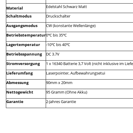
Edelstahl Schwarz Matt
Material
Schaltmodus
Druckschalter
Ausgangsmodus
CW (konstante Wellenlänge)
Betriebstemperatur
0
bis 35
℃
℃
Lagertemperatur
-10
bis 40
℃
℃
Betriebsspannung
DC 3.7V
Stromversorgung
1 x 16340 Batterie 3,7 Volt (nicht inklusive im Lie
Lieferumfang
Laserpointer, Aufbewahrungsetui
Abmessung
90mm x 20mm
Nettogewicht
95 Gramm (Ohne Akku)
Garantie
2-Jahres Garantie