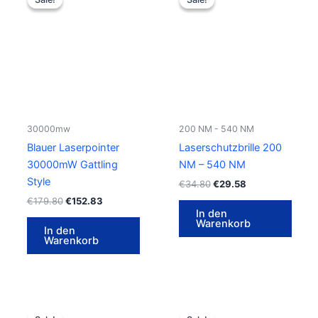
war:
ist:
war:
ist:
€179.80
€152.83.
€34.80
€29.58.
30000mw
200 NM - 540 NM
Blauer Laserpointer
Laserschutzbrille 200
30000mW Gattling
NM – 540 NM
Style
€
34.80
€
29.58
€
179.80
€
152.83
In den
Warenkorb
In den
Warenkorb
Ursprünglicher
Aktueller
Ursprünglicher
Aktueller
Preis
Preis
Preis
Preis