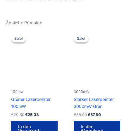
Ähnliche Produkte
Ursprünglicher
Aktueller
Ursprünglicher
Aktueller
Preis
Preis
Preis
Preis
Sale!
Sale!
Sale!
Sale!
war:
ist:
war:
ist:
€29.80
€25.33.
€68.00
€57.80.
100mw
3000mW
Grüner Laserpointer
Starker Laserpointer
100mW
3000mW Grün
€
29.80
€
25.33
€
68.00
€
57.80
In den
In den
Warenkorb
Warenkorb