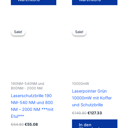
Ursprünglicher
Aktueller
Ursprünglicher
Aktueller
Preis
Preis
Preis
Preis
Sale!
Sale!
Sale!
Sale!
war:
ist:
war:
ist:
€64.80
€55.08.
€149.80
€127.33.
190NM-540NM und
10000mW
800NM - 2000 NM
Laserpointer Grün
Laserschutzbrille 190
10000mW mit Koffer
NM-540 NM und 800
und Schutzbrille
NM – 2000 NM ***mit
€
149.80
€
127.33
Etui***
€
64.80
€
55.08
In den