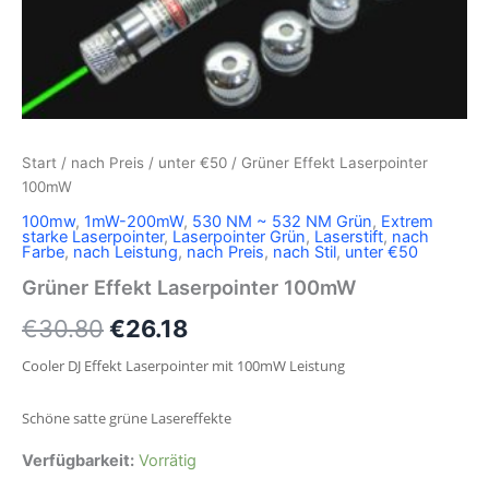
Start
/
nach Preis
/
unter €50
/ Grüner Effekt Laserpointer
100mW
100mw
,
1mW-200mW
,
530 NM ~ 532 NM Grün
,
Extrem
starke Laserpointer
,
Laserpointer Grün
,
Laserstift
,
nach
Farbe
,
nach Leistung
,
nach Preis
,
nach Stil
,
unter €50
Grüner Effekt Laserpointer 100mW
€
30.80
€
26.18
Cooler DJ Effekt Laserpointer mit 100mW Leistung
Schöne satte grüne Lasereffekte
Verfügbarkeit:
Vorrätig