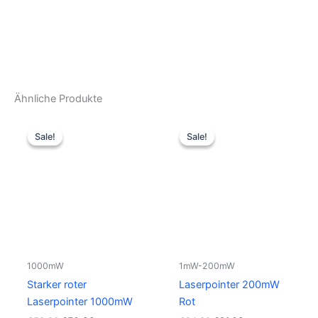
Ähnliche Produkte
Ursprünglicher
Aktueller
Ursprünglicher
Aktueller
Preis
Preis
Preis
Preis
Sale!
Sale!
Sale!
Sale!
war:
ist:
war:
ist:
€59.80
€50.83.
€24.80
€21.08.
1000mW
1mW-200mW
Starker roter
Laserpointer 200mW
Laserpointer 1000mW
Rot